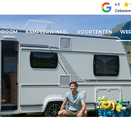
4.5
Gebasee
WROOM
KAMPEERWINKEL
VOORTENTEN
WER