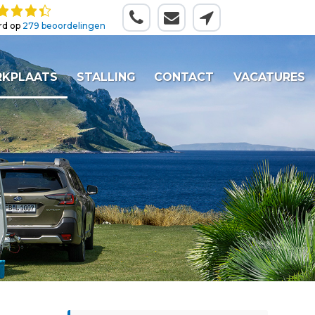
rd op
279 beoordelingen
KPLAATS
STALLING
CONTACT
VACATURES