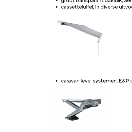
groot transparant dakluik, Sei
cassetteluifel, in diverse uitv
caravan level systemen, E&P 