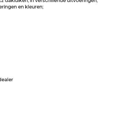
tz dakluiken, in verschillende uitvoeringen;
oeringen en kleuren;
dealer