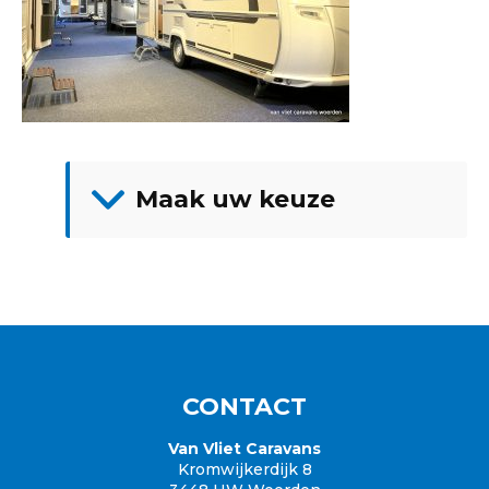
Maak uw keuze
Showroom
Adria
Fendt
Knaus
Hobby
Caravanaanbod
Campers
CONTACT
Garantie
Inkoop / Caravan verkopen
Van Vliet Caravans
Kromwijkerdijk 8
Verzekering