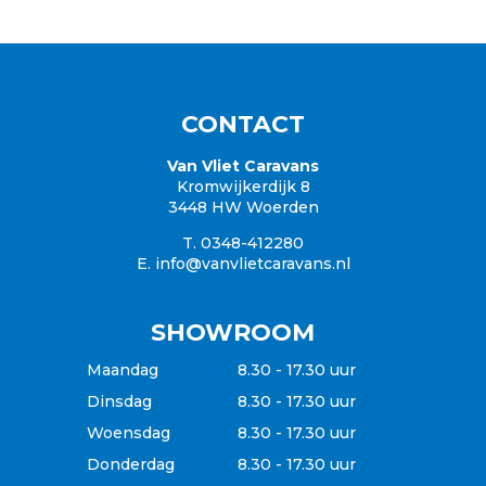
Onderhoud
Bovag onderhoud
Bovag onderhoud plus
Mover onderhoud
Onderstel onderhoud
CONTACT
Bovag gaskeuring
Van Vliet Caravans
Reparaties
Kromwijkerdijk 8
Accessoires
3448 HW Woerden
Caravan wegen
T. 0348-412280
Tempo 100
E.
info@vanvlietcaravans.nl
Vochtmeting
Schade taxatie
Schade reparatie
SHOWROOM
Afspraak maken
Onderdelen bestellen
Maandag
8.30 - 17.30 uur
Dinsdag
8.30 - 17.30 uur
Woensdag
8.30 - 17.30 uur
Donderdag
8.30 - 17.30 uur