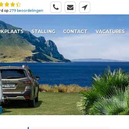
rd op
279 beoordelingen
KPLAATS
STALLING
CONTACT
VACATURES