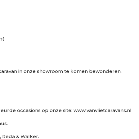
ng)
caravan in onze showroom te komen bewonderen.
urde occasions op onze site: www.vanvlietcaravans.nl
aus.
, Reda & Walker.