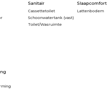
Sanitair
Slaapcomfort
Cassettetoilet
Lattenbodem
or
Schoonwatertank (vast)
Toilet/Wasruimte
ing
rming