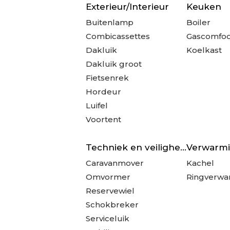
Exterieur/Interieur
Keuken
Buitenlamp
Boiler
Combicassettes
Gascomfo
Dakluik
Koelkast
Dakluik groot
Fietsenrek
Hordeur
Luifel
Voortent
Techniek en veiligheid
Verwarm
Caravanmover
Kachel
Omvormer
Ringverwa
Reservewiel
Schokbreker
Serviceluik