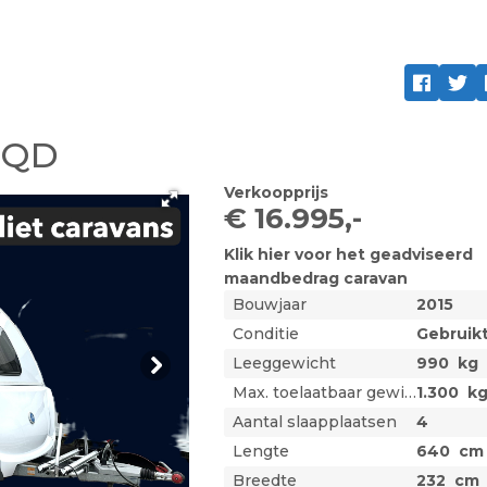
 QD
Verkoopprijs
€ 16.995,-
Klik hier voor het geadviseerd
maandbedrag
caravan
Bouwjaar
2015
Conditie
Gebruik
Leeggewicht
990
kg
Max. toelaatbaar gewicht
1.300
k
Aantal slaapplaatsen
4
Lengte
640
cm
Breedte
232
cm