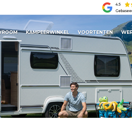
4.5
Gebasee
WROOM
KAMPEERWINKEL
VOORTENTEN
WER