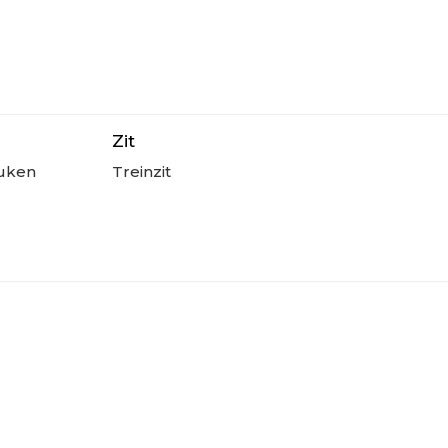
Zit
uken
Treinzit