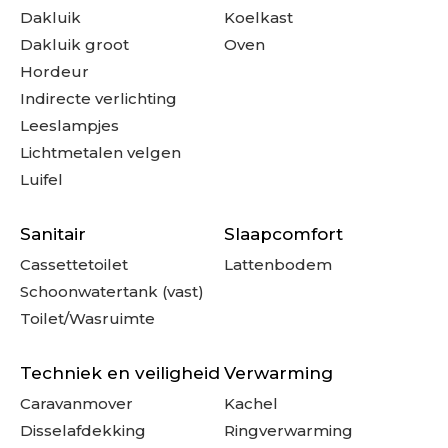
Dakluik
Koelkast
Dakluik groot
Oven
Hordeur
Indirecte verlichting
Leeslampjes
Lichtmetalen velgen
Luifel
Sanitair
Slaapcomfort
Cassettetoilet
Lattenbodem
Schoonwatertank (vast)
Toilet/Wasruimte
Techniek en veiligheid
Verwarming
Caravanmover
Kachel
Disselafdekking
Ringverwarming