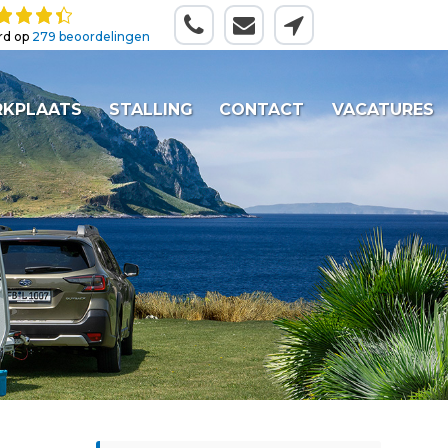
rd op
279 beoordelingen
KPLAATS
STALLING
CONTACT
VACATURES