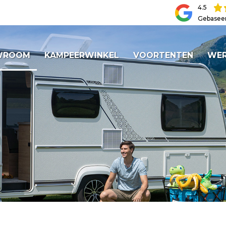
4.5
Gebasee
WROOM
KAMPEERWINKEL
VOORTENTEN
WER