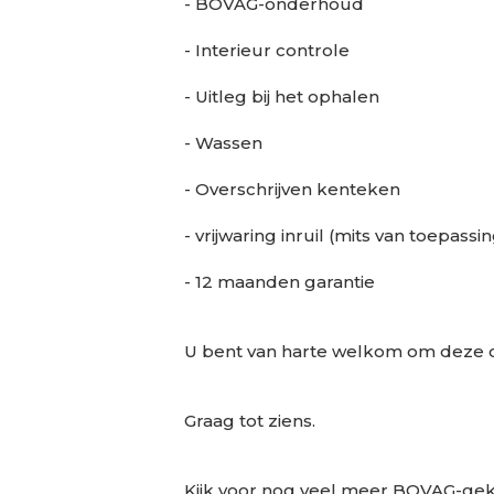
- BOVAG-onderhoud
- Interieur controle
- Uitleg bij het ophalen
- Wassen
- Overschrijven kenteken
- vrijwaring inruil (mits van toepassi
- 12 maanden garantie
U bent van harte welkom om deze 
Graag tot ziens.
Kijk voor nog veel meer BOVAG-geke