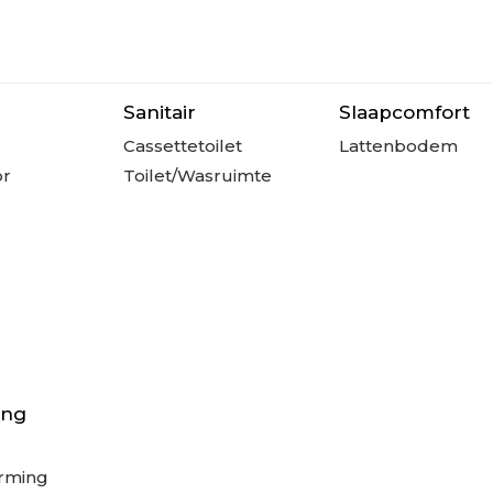
Sanitair
Slaapcomfort
Cassettetoilet
Lattenbodem
or
Toilet/Wasruimte
ing
rming