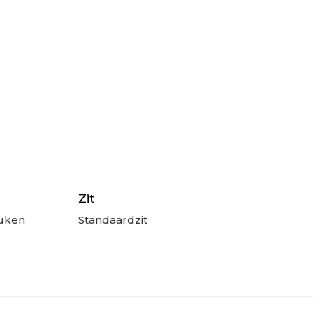
Zit
uken
Standaardzit