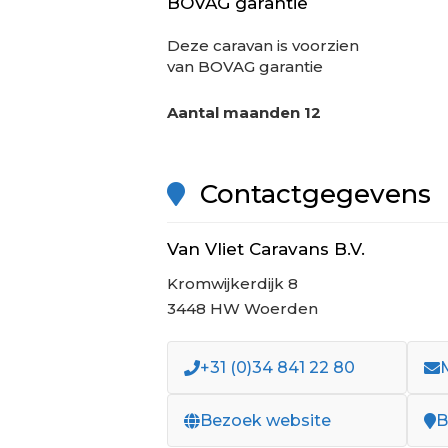
BOVAG garantie
Deze
caravan
is voorzien
van BOVAG garantie
Aantal maanden
12
Contactgegevens
Van Vliet Caravans B.V.
Kromwijkerdijk 8
3448 HW Woerden
+31 (0)34 841 22 80
Bezoek website
B