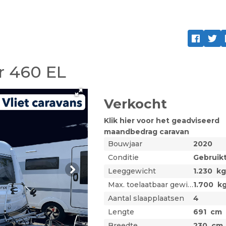
r 460 EL
Verkocht
Klik hier voor het geadviseerd
maandbedrag
caravan
Bouwjaar
2020
Conditie
Gebruik
Leeggewicht
1.230
k
Max. toelaatbaar gewicht
1.700
k
Aantal slaapplaatsen
4
Lengte
691
cm
Breedte
230
cm