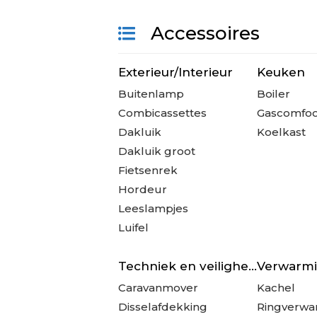
Accessoires
Exterieur/Interieur
Keuken
Buitenlamp
Boiler
Combicassettes
Gascomfo
Dakluik
Koelkast
Dakluik groot
Fietsenrek
Hordeur
Leeslampjes
Luifel
Techniek en veiligheid
Verwarm
Caravanmover
Kachel
Disselafdekking
Ringverwa