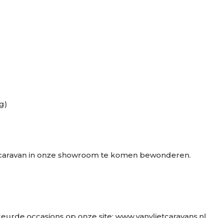
ng)
caravan in onze showroom te komen bewonderen.
urde occasions op onze site: www.vanvlietcaravans.nl