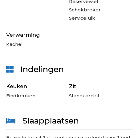
Reservewiel
Schokbreker
Serviceluik
Verwarming
Kachel
Indelingen
Keuken
Zit
Eindkeuken
Standaardzit
Slaapplaatsen
Er zijn
In totaal
2
slaapplaatsen
verdeeld over
1
bed
.