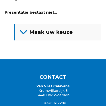
Presentatie bestaat niet
...
Maak uw keuze
Showroom
Adria
Fendt
Knaus
Hobby
Caravanaanbod
Campers
CONTACT
Garantie
Inkoop / Caravan verkopen
Van Vliet Caravans
Kromwijkerdijk 8
Verzekering
3448 HW Woerden
Betaalgemak
T. 0348-412280